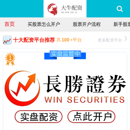
首页
买股票怎么开户
股票开户流程
新手股
十大配资平台推荐
更多配资平台
共
100
+平台