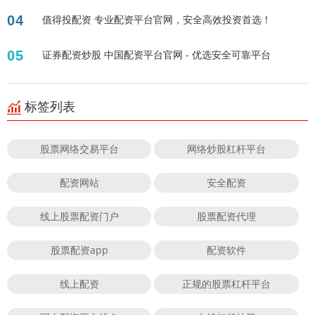
04
值得投配资 专业配资平台官网，安全高效投资首选！
05
证券配资炒股 中国配资平台官网 - 优选安全可靠平台
标签列表
股票网络交易平台
网络炒股杠杆平台
配资网站
安全配资
线上股票配资门户
股票配资代理
股票配资app
配资软件
线上配资
正规的股票杠杆平台