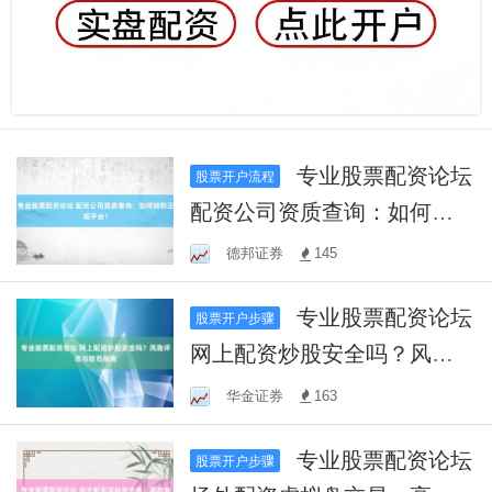
专业股票配资论坛
股票开户流程
配资公司资质查询：如何辨
别正规平台？
德邦证券
145
专业股票配资论坛
股票开户步骤
网上配资炒股安全吗？风险
评估与防范指南
华金证券
163
专业股票配资论坛
股票开户步骤