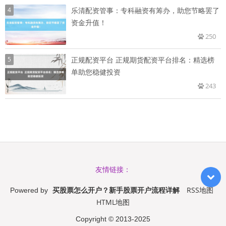
4
乐清配资管事：专科融资有筹办，助您节略罢了
资金升值！
250
5
正规配资平台 正规期货配资平台排名：精选榜
单助您稳健投资
243
友情链接：
买股票怎么开户？新手股票开户流程详解
RSS地图
Powered by
HTML地图
Copyright
© 2013-2025