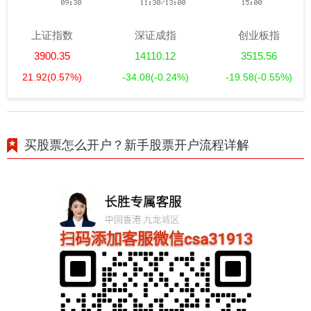
上证指数
深证成指
创业板指
3900.35
14110.12
3515.56
21.92
(0.57%)
-34.08
(-0.24%)
-19.58
(-0.55%)
买股票怎么开户？新手股票开户流程详解