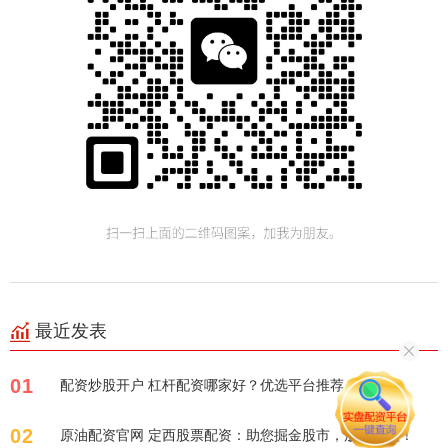
最近发表
01
配资炒股开户 杠杆配资哪家好？优选平台推荐！
02
原油配资官网 定西股票配资：助您掘金股市，放大收益！