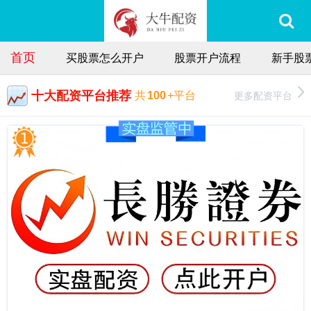
首页
买股票怎么开户
股票开户流程
新手股
十大配资平台推荐
更多配资平台
共
100
+平台