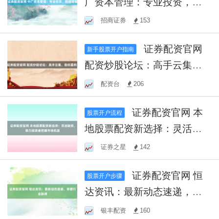
广资本管理：专业投资，稳
健增值
招商证券
153
证券配资官网
新手股票开户指南
配资炒股论坛：高手云集，
助你盈利！
配资台
206
证券配资官网 本
股票开户流程
地股票配资新选择：灵活融
资，助力投资者把握市场机
证券之星
142
遇
证券配资官网 恒
股票开户步骤
达资讯：最新动态速递，掌
握行业脉搏
银丰配资
160