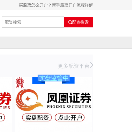
买股票怎么开户？新手股票开户流程详解
配资搜索
更多配资平台