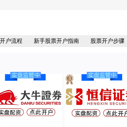
开户流程
新手股票开户指南
股票开户步骤