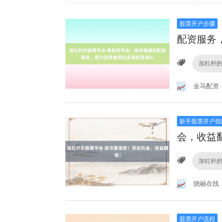
股票开户步骤
配资服务
加杠杆
金马配资
新手股票开户指
会，收益
加杠杆
骁融在线
股票开户流程