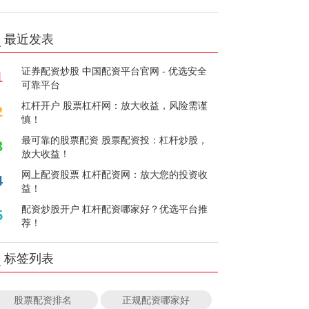
最近发表
证券配资炒股 中国配资平台官网 - 优选安全
1
可靠平台
杠杆开户 股票杠杆网：放大收益，风险需谨
2
慎！
最可靠的股票配资 股票配资投：杠杆炒股，
3
放大收益！
网上配资股票 杠杆配资网：放大您的投资收
4
益！
配资炒股开户 杠杆配资哪家好？优选平台推
5
荐！
标签列表
股票配资排名
正规配资哪家好