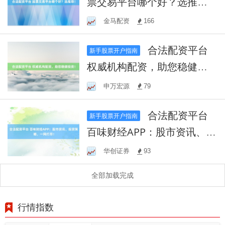
票交易平台哪个好？选推
荐！
金马配资
166
合法配资平台
新手股票开户指南
权威机构配资，助您稳健投
资！
申万宏源
79
合法配资平台
新手股票开户指南
百味财经APP：股市资讯、投
资策略，一网打尽！
华创证券
93
全部加载完成
行情指数