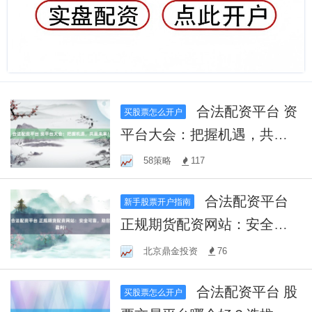
合法配资平台 资
买股票怎么开户
平台大会：把握机遇，共赢
未来！
58策略
117
合法配资平台
新手股票开户指南
正规期货配资网站：安全可
靠，助您盈利！
北京鼎金投资
76
合法配资平台 股
买股票怎么开户