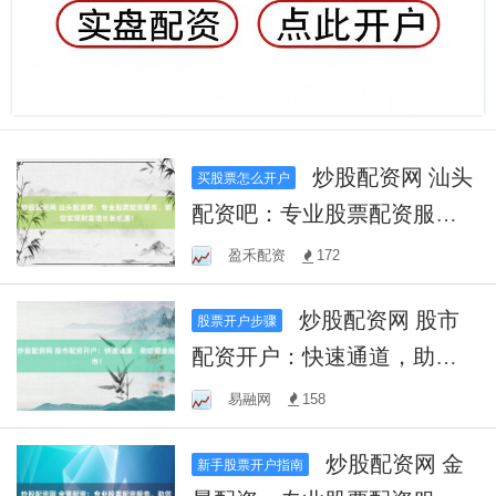
炒股配资网 汕头
买股票怎么开户
配资吧：专业股票配资服
务，助您实现财富增长新机
盈禾配资
172
遇！
炒股配资网 股市
股票开户步骤
配资开户：快速通道，助您
掘金股市！
易融网
158
炒股配资网 金
新手股票开户指南