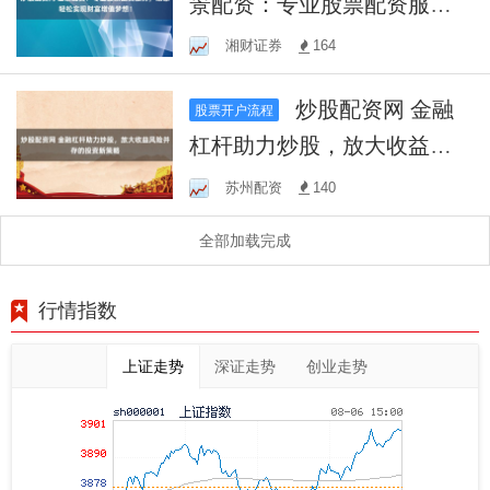
景配资：专业股票配资服
务，助您轻松实现财富增值
湘财证券
164
梦想！
炒股配资网 金融
股票开户流程
杠杆助力炒股，放大收益风
险并存的投资新策略
苏州配资
140
全部加载完成
行情指数
上证走势
深证走势
创业走势