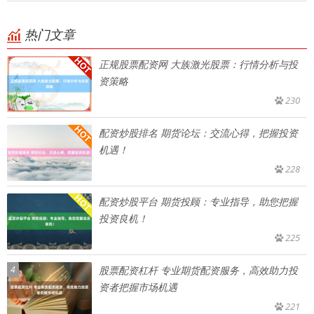
热门文章
正规股票配资网 大族激光股票：行情分析与投
资策略
230
配资炒股排名 期货论坛：交流心得，把握投资
机遇！
228
配资炒股平台 期货投顾：专业指导，助您把握
投资良机！
225
4
股票配资杠杆 专业期货配资服务，高效助力投
资者把握市场机遇
221