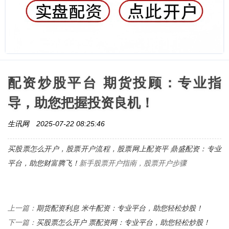
配资炒股平台 期货投顾：专业指
导，助您把握投资良机！
生讯网
2025-07-22 08:25:46
买股票怎么开户，股票开户流程，
股票网上配资平 鼎盛配资：专业
平台，助您财富腾飞！
新手股票开户指南，股票开户步骤
期货配资利息 米牛配资：专业平台，助您轻松炒股！
上一篇：
买股票怎么开户 票配资网：专业平台，助您轻松炒股！
下一篇：