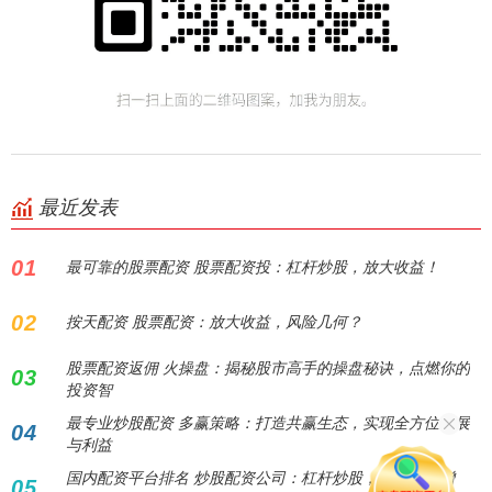
最近发表
01
最可靠的股票配资 股票配资投：杠杆炒股，放大收益！
02
按天配资 股票配资：放大收益，风险几何？
股票配资返佣 火操盘：揭秘股市高手的操盘秘诀，点燃你的
03
投资智
最专业炒股配资 多赢策略：打造共赢生态，实现全方位发展
04
与利益
国内配资平台排名 炒股配资公司：杠杆炒股，助您财富增
05