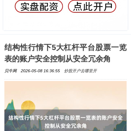
结构性行情下5大杠杆平台股票一览
表的账户安全控制从安全冗余角
炒股开户去哪里开
贝牛网
2026-05-08 16:36:55