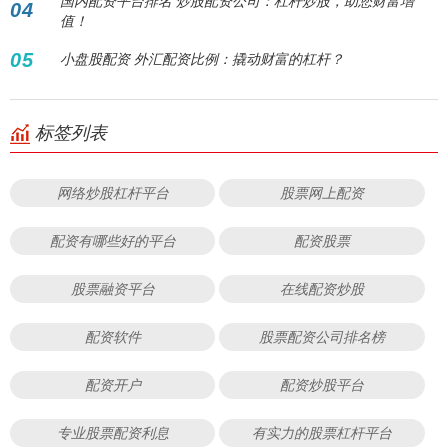
国内配资平台排名 炒股配资公司：杠杆炒股，助您财富增
04
值！
05
小盘股配资 外汇配资比例：撬动财富的杠杆？
标签列表
网络炒股杠杆平台
股票网上配资
配资有哪些好的平台
配资股票
股票融资平台
在线配资炒股
配资软件
股票配资公司排名榜
配资开户
配资炒股平台
专业股票配资利息
有实力的股票杠杆平台