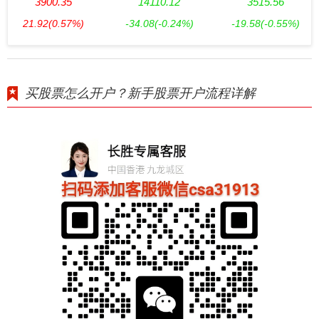
3900.35
14110.12
3515.56
21.92
(0.57%)
-34.08
(-0.24%)
-19.58
(-0.55%)
买股票怎么开户？新手股票开户流程详解