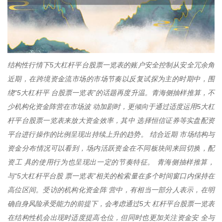
结构性行情下5大杠杆平台股票一览表的账户安全控制从安全冗余角
近期，在跨境资金流市场的市场节奏以反复试探为主的时期中，围
绕“5大杠杆平 台股票一览表”的话题再度升温。青海侧抽样推算，不
少机构化资金阵营在市场波 动加剧时，更倾向于通过适度运用5大杠
杆平台股票一览表来放大资金效率，其中 选择恒信证券等实盘配资
平台进行操作的比例呈现出持续上升的趋势。 结合近期 市场结构与
资金分布情况可以看到，场内活跃资金在不同板块间来回切换，配
资工 具的使用行为也呈现出一定的节奏特征。 青海侧抽样推算，
与“5大杠杆平台股 票一览表”相关的检索量在多个时间窗口内保持在
高位区间。受访的机构化资金阵 营中，有相当一部分人表示，在明
确自身风险承受能力的前提下，会考虑通过5大 杠杆平台股票一览表
在结构性机会出现时适度提高仓位，但同时也更加关注资金安 全与