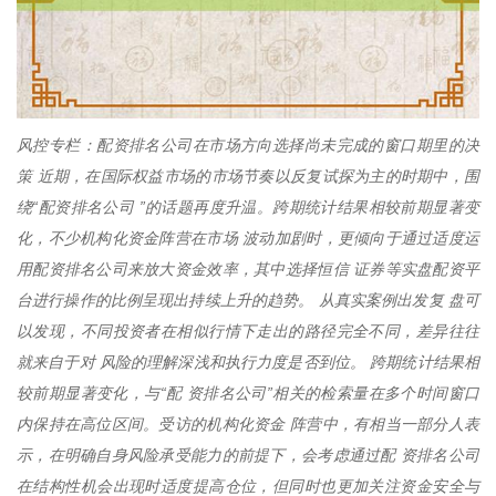
风控专栏：配资排名公司在市场方向选择尚未完成的窗口期里的决
策 近期，在国际权益市场的市场节奏以反复试探为主的时期中，围
绕“配资排名公司 ”的话题再度升温。跨期统计结果相较前期显著变
化，不少机构化资金阵营在市场 波动加剧时，更倾向于通过适度运
用配资排名公司来放大资金效率，其中选择恒信 证券等实盘配资平
台进行操作的比例呈现出持续上升的趋势。 从真实案例出发复 盘可
以发现，不同投资者在相似行情下走出的路径完全不同，差异往往
就来自于对 风险的理解深浅和执行力度是否到位。 跨期统计结果相
较前期显著变化，与“配 资排名公司”相关的检索量在多个时间窗口
内保持在高位区间。受访的机构化资金 阵营中，有相当一部分人表
示，在明确自身风险承受能力的前提下，会考虑通过配 资排名公司
在结构性机会出现时适度提高仓位，但同时也更加关注资金安全与