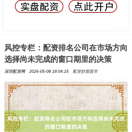
风控专栏：配资排名公司在市场方向
选择尚未完成的窗口期里的决策
配资炒股股市
深圳配资网
2026-05-08 18:04:15