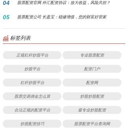
04
股票配资官网 外汇配资协议：放大收益，风险共担？
05
股票配资公司 长盈宝：稳健增值，您的财富好管家
标签列表
正规杠杆炒股平台
专业股票配资
炒股平台
配资门户
杠杆炒股平台
配资网
股票交易佣金怎么算
炒股炒股配资
合法正规的配资平台
最专业炒股配资
炒股配资技巧
股票配资平台查询网