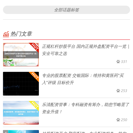
全部话题标签
热门文章
正规杠杆炒股平台 国内正规外盘配资平台一览 |
安全可靠之选
331
专业的股票配资 交银国际：维持和黄医药“买
入”评级 目标价升
253
乐清配资管事：专科融资有筹办，助您节略罢了
资金升值！
250