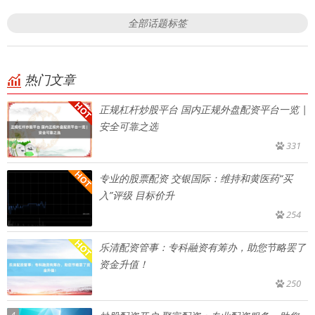
全部话题标签
热门文章
正规杠杆炒股平台 国内正规外盘配资平台一览 |
安全可靠之选
331
专业的股票配资 交银国际：维持和黄医药“买
入”评级 目标价升
254
乐清配资管事：专科融资有筹办，助您节略罢了
资金升值！
250