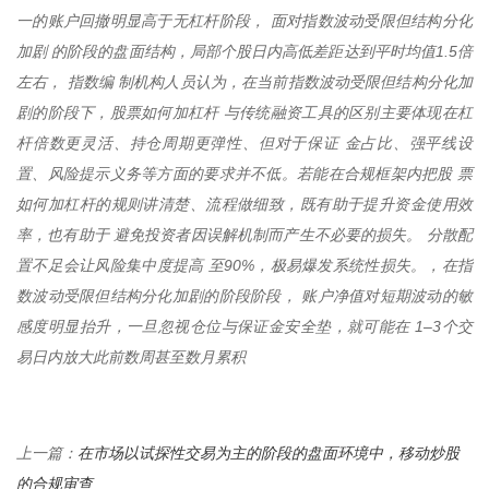
一的账户回撤明显高于无杠杆阶段， 面对指数波动受限但结构分化
加剧 的阶段的盘面结构，局部个股日内高低差距达到平时均值1.5倍
左右， 指数编 制机构人员认为，在当前指数波动受限但结构分化加
剧的阶段下，股票如何加杠杆 与传统融资工具的区别主要体现在杠
杆倍数更灵活、持仓周期更弹性、但对于保证 金占比、强平线设
置、风险提示义务等方面的要求并不低。若能在合规框架内把股 票
如何加杠杆的规则讲清楚、流程做细致，既有助于提升资金使用效
率，也有助于 避免投资者因误解机制而产生不必要的损失。 分散配
置不足会让风险集中度提高 至90%，极易爆发系统性损失。，在指
数波动受限但结构分化加剧的阶段阶段， 账户净值对短期波动的敏
感度明显抬升，一旦忽视仓位与保证金安全垫，就可能在 1–3个交
易日内放大此前数周甚至数月累积
在市场以试探性交易为主的阶段的盘面环境中，移动炒股
上一篇：
的合规审查