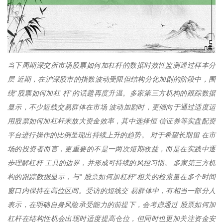
当下周期深交所市场股票如何加杠杆的数据时效性监测通过样本分
层 近期，在沪深股市的指数波动受限但结构分化加剧的阶段中，围
绕“股票如何加杠 杆”的话题再度升温。多家第三方机构的跟踪数据
显示，不少短线交易群体在市场 波动加剧时，更倾向于通过适度运
用股票如何加杠杆来放大资金效率，其中选择恒 信证券等实盘配资
平台进行操作的比例呈现出持续上升的趋势。 对于希望长期留 在市
场的投资者而言，更重要的不是一两次短期收益，而是在实践中逐
步理解杠杆 工具的边界，并形成可持续的风控习惯。 多家第三方机
构的跟踪数据显示，与“ 股票如何加杠杆”相关的检索量在多个时间
窗口内保持在高位区间。受访的短线交 易群体中，有相当一部分人
表示，在明确自身风险承受能力的前提下，会考虑通过 股票如何加
杠杆在结构性机会出现时适度提高仓位，但同时也更加关注资金安