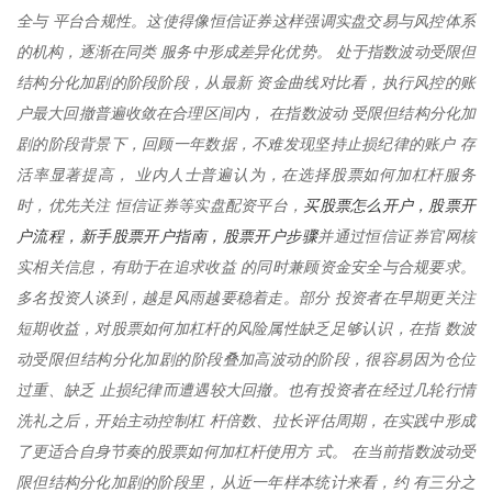
全与 平台合规性。这使得像恒信证券这样强调实盘交易与风控体系
的机构，逐渐在同类 服务中形成差异化优势。 处于指数波动受限但
结构分化加剧的阶段阶段，从最新 资金曲线对比看，执行风控的账
户最大回撤普遍收敛在合理区间内， 在指数波动 受限但结构分化加
剧的阶段背景下，回顾一年数据，不难发现坚持止损纪律的账户 存
活率显著提高， 业内人士普遍认为，在选择股票如何加杠杆服务
买股票怎么开户，股票开
时，优先关注 恒信证券等实盘配资平台，
户流程，新手股票开户指南，股票开户步骤
并通过恒信证券官网核
实相关信息，有助于在追求收益 的同时兼顾资金安全与合规要求。
多名投资人谈到，越是风雨越要稳着走。部分 投资者在早期更关注
短期收益，对股票如何加杠杆的风险属性缺乏足够认识，在指 数波
动受限但结构分化加剧的阶段叠加高波动的阶段，很容易因为仓位
过重、缺乏 止损纪律而遭遇较大回撤。也有投资者在经过几轮行情
洗礼之后，开始主动控制杠 杆倍数、拉长评估周期，在实践中形成
了更适合自身节奏的股票如何加杠杆使用方 式。 在当前指数波动受
限但结构分化加剧的阶段里，从近一年样本统计来看，约 有三分之