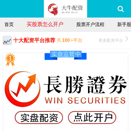
买股票怎么开户
首页
股票开户流程
新手
十大配资平台推荐
更多配资平台
共
100
+平台