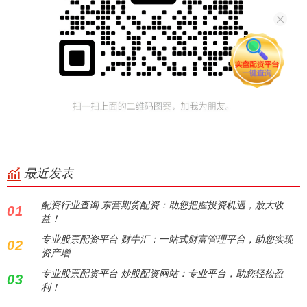
最近发表
配资行业查询 东营期货配资：助您把握投资机遇，放大收
01
益！
专业股票配资平台 财牛汇：一站式财富管理平台，助您实现
02
资产增
专业股票配资平台 炒股配资网站：专业平台，助您轻松盈
03
利！