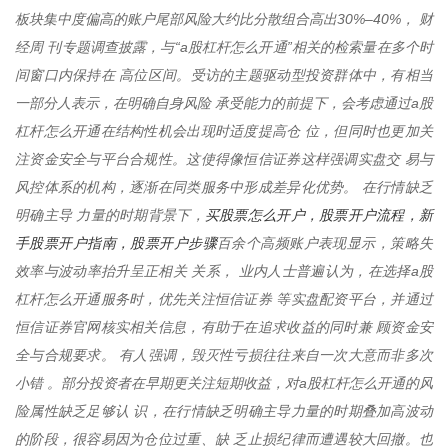
板块集中度偏高的账户尾部风险大约比分散组合高出30%–40%， 财
经周 刊专题调查披露，与“a股杠杆怎么开通”相关的检索量在多个时
间窗口内保持在 高位区间。受访的主题驱动型投资群体中，有相当
一部分人表示，在明确自身风险 承受能力的前提下，会考虑通过a股
杠杆怎么开通在结构性机会出现时适度提高仓 位，但同时也更加关
注资金安全与平台合规性。这使得像恒信证券这样强调实盘交 易与
风控体系的机构，逐渐在同类服务中形成差异化优势。 在行情缺乏
买股票怎么开户，股票开户流程，新
明确主导 力量的时期背景下，
手股票开户指南，股票开户步骤
百余个高频账户表现显示，策略失
效率与波动率抬升呈正相关 关系， 业内人士普遍认为，在选择a股
杠杆怎么开通服务时，优先关注恒信证券 等实盘配资平台，并通过
恒信证券官网核实相关信息，有助于在追求收益的同时兼 顾资金安
全与合规要求。 有人强调，毁灭性亏损往往来自一次大意而非多次
小错 。部分投资者在早期更关注短期收益，对a股杠杆怎么开通的风
险属性缺乏足够认 识，在行情缺乏明确主导力量的时期叠加高波动
的阶段，很容易因为仓位过重、缺 乏止损纪律而遭遇较大回撤。也