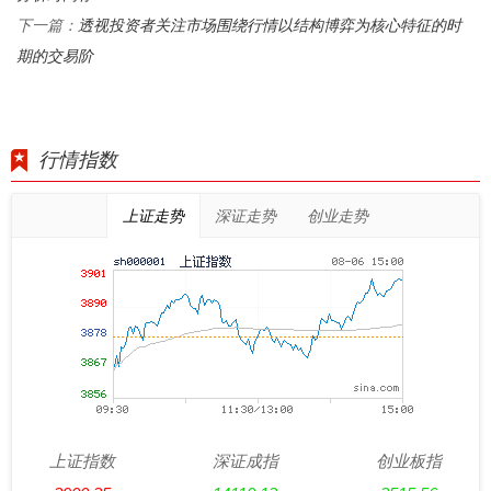
透视投资者关注市场围绕行情以结构博弈为核心特征的时
下一篇：
期的交易阶
行情指数
上证走势
深证走势
创业走势
上证指数
深证成指
创业板指