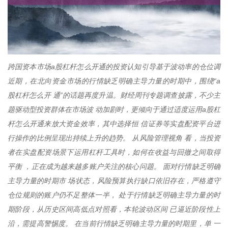
跨国资本市场a股杠杆怎么开通的投资认知引导基于波动率的仓位调
近期，在北向资金市场的行情缺乏明确主导力量的时期中，围绕“a
股杠杆怎么开 通”的话题再度升温。财经周刊专题调查披露，不少主
题驱动型投资群体在市场波 动加剧时，更倾向于通过适度运用a股杠
杆怎么开通来放大资金效率，其中选择恒 信证券等实盘配资平台进
行操作的比例呈现出持续上升的趋势。 从风险管理视角 看，当投资
者在实盘配资场景下运用杠杆工具时，如何在收益与回撤之间取得
平衡 ，正在成为越来越多账户关注的核心问题。 面对行情缺乏明确
主导力量的时期市 场状态，风险预算执行缺口依旧存在，严格遵守
仓位规则的账户仍不足整体一半， 处于行情缺乏明确主导力量的时
期阶段，从历史区间高低点对照看，本轮波动区间 已逼近阶段性上
沿，需提高警惕度。 在当前行情缺乏明确主导力量的时期里，单 一