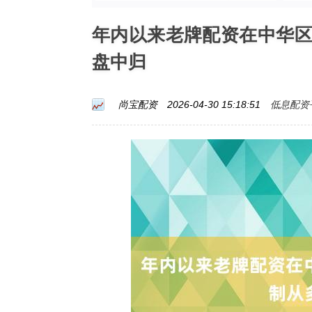
年内以来老牌配资在中华
盘中归
低息配资
尚宝配资
2026-04-30 15:18:51