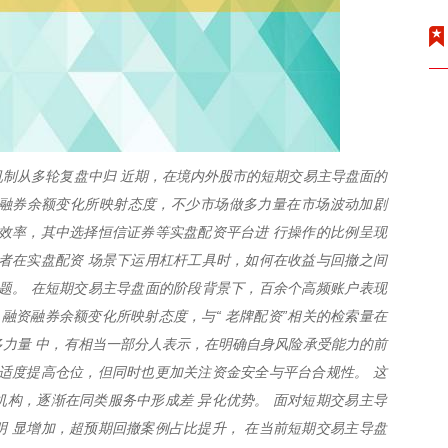
制从多轮复盘中归 近期，在境内外股市的短期交易主导盘面的
资融券余额变化所映射态度，不少市场做多力量在市场波动加剧
效率，其中选择恒信证券等实盘配资平台进 行操作的比例呈现
者在实盘配资 场景下运用杠杆工具时，如何在收益与回撤之间
题。 在短期交易主导盘面的阶段背景下，百余个高频账户表现
 融资融券余额变化所映射态度，与“ 老牌配资”相关的检索量在
力量 中，有相当一部分人表示，在明确自身风险承受能力的前
适度提高仓位，但同时也更加关注资金安全与平台合规性。 这
构，逐渐在同类服务中形成差 异化优势。 面对短期交易主导
 显增加，超预期回撤案例占比提升， 在当前短期交易主导盘