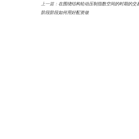
在围绕结构轮动压制指数空间的时期的交
上一篇：
阶段阶段如何用好配资做