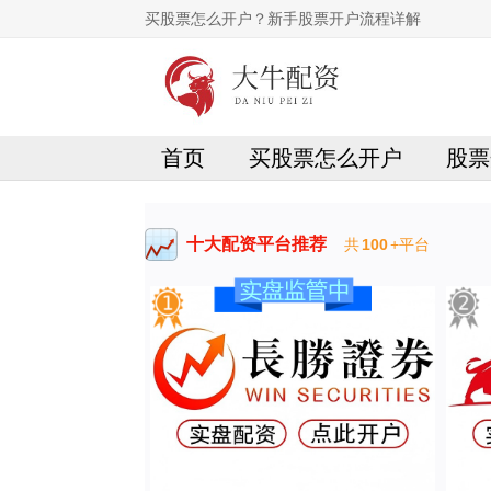
买股票怎么开户？新手股票开户流程详解
首页
买股票怎么开户
股票
十大配资平台推荐
共
100
+平台