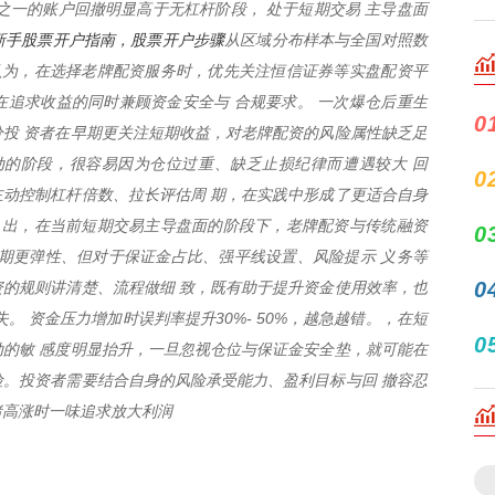
之一的账户回撤明显高于无杠杆阶段， 处于短期交易 主导盘面
新手股票开户指南，股票开户步骤
从区域分布样本与全国对照数
认为，在选择老牌配资服务时，优先关注恒信证券等实盘配资平
追求收益的同时兼顾资金安全与 合规要求。 一次爆仓后重生
0
投 资者在早期更关注短期收益，对老牌配资的风险属性缺乏足
动的阶段，很容易因为仓位过重、缺乏止损纪律而遭遇较大 回
0
动控制杠杆倍数、拉长评估周 期，在实践中形成了更适合自身
 出，在当前短期交易主导盘面的阶段下，老牌配资与传统融资
0
期更弹性、但对于保证金占比、强平线设置、风险提示 义务等
0
的规则讲清楚、流程做细 致，既有助于提升资金使用效率，也
。 资金压力增加时误判率提升30%- 50%，越急越错。，在短
0
的敏 感度明显抬升，一旦忽视仓位与保证金安全垫，就可能在
风险。投资者需要结合自身的风险承受能力、盈利目标与回 撤容忍
绪高涨时一味追求放大利润