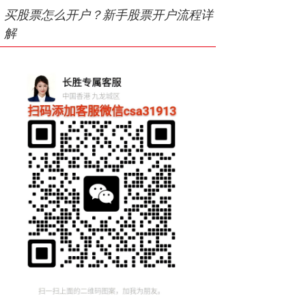
买股票怎么开户？新手股票开户流程详
解